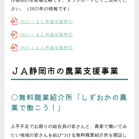
作物別の生産履歴帳です。ダウンロードしてご活用くだ
荷基準を確認
さい。（2025年の情報です）
2025.06.04
2025 じまん市栽培履歴①
トピックス
営農
2025 じまん市栽培履歴②
「長田の桃」目ぞろえ会 甘くて多汁、柔らか
な果実が特長
2025 じまん市栽培履歴③
2025.04.18
ＪＡ静岡市の農業支援事業
トピックス
営農
花卉委員会 高温対策セミナー 開催
○無料職業紹介所「
しずおかの農
2025.03.24
業で働こう！」
トピックス
営農
良品質のアスパラガスを届けたい アスパラガ
ス春芽目ぞろえ会
人手不足でお困りの組合員の皆さんと、農家で働いてみ
たい地域の皆さんを結びつける無料職業紹介所を開設し