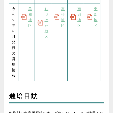
2025.07.30
令
美
し
藁
南
東
トピックス
営農
和
和
づ
科
部
部
手揉みは製茶の基本 静岡市手揉茶品評会
8
地
は
地
地
地
年
区
た
区
区
区
4
地
2025.07.22
月
区
トピックス
営農
発
第３０回柑橘共同選果場通常総会 開催
行
の
営
2025.07.08
農
トピックス
営農
情
すっきりした酸味と香りで暑い夏を乗り切っ
報
て すっぱみかん目ぞろえ会
栽培日誌
2025.06.26
トピックス
営農
ユーカリ部会園地巡回 本格的な暑さを前に出