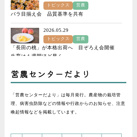
トピックス
営農
バラ目揃え会 品質基準を共有
2026.05.29
トピックス
営農
「長田の桃」が本格出荷へ 目ぞろえ会開催
生育は１週間ほど早く
営農センターだより
2026.03.26
トピックス
営農
水稲栽培講習会 安定生産へ技術確認
「営農センターだより」は毎月発行。農産物の栽培管
理、病害虫防除などの情報や行政からのお知らせ、注意
2026.03.18
喚起情報などを掲載しています。
トピックス
営農
グリーンティーフォーラム２０２６ 産地維持
へ力をひとつに