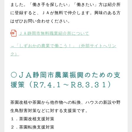
2025.03.19
ました。「働き手を探したい」「働きたい」方は紹介所
トピックス
営農
に登録すると、ＪＡが無料で仲介します。興味のある方
一致団結して取り組む グリーンティーフォー
はぜひお問い合わせください。
ラム２０２５
ＪＡ静岡市無料職業紹介所について
→「しずおかの農業で働こう！」（外部サイトへリン
ク）
○ＪＡ静岡市農業振興のための支
援策（Ｒ7.４.１～Ｒ8.３.３１）
茶園改植や茶園から他作物への転換、ハウスの新設や野
生鳥獣害対策などに対する支援策です。
１．茶園改植支援対策
２．茶園転換支援対策