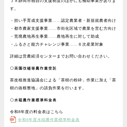
ＪＡ静岡市独自の支援制度のほかにも補助事業がありま
す。
・担い手育成支援事業……認定農業者・新規就農者向け
・都市農家支援事業……市街化区域で農業を営む方向け
・荒廃農地再生事業……農地再生に対して助成
・ふるさと能力チャレンジ事業……６次産業対象
詳細は営農経済センターまでお問い合わせください。
○茶園改植等農作業受託
茶改植推進協議会による「茶樹の粉砕」作業に加え「茶
樹の抜根整地」の請負作業を行います。
○水稲農作業標準料金表
令和8年度の料金表はこちら
令和8年度水稲農作業標準料金表