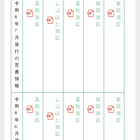
令
美
し
藁
南
東
和
和
づ
科
部
部
2026.02.06
8
地
は
地
地
地
トピックス
営農
年
区
た
区
区
区
イチゴトレーニングファーム開講式 新規就
7
地
月
区
農へ向けた第一歩
発
行
2026.01.16
の
トピックス
営農
営
農
極上ミカン勢ぞろい！ 貯蔵みかん・ポンカン
情
果実品評会
報
2025.11.25
令
美
し
藁
南
東
和
和
づ
科
部
部
トピックス
営農
8
地
は
地
地
地
ＪＡ静岡市玄米品評会 加藤さん優等に輝く！
年
区
た
区
区
区
6
地
2025.11.11
月
区