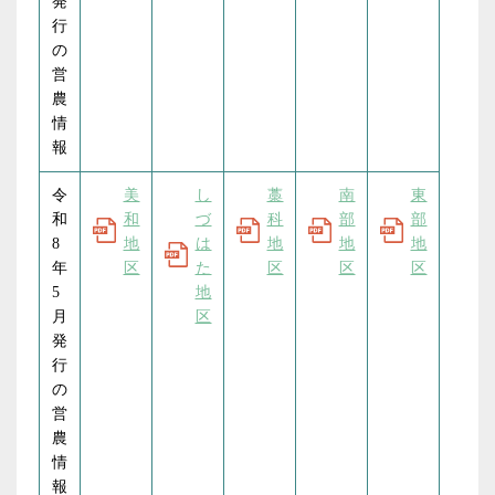
発
トピックス
営農
行
南部ブロック有害鳥獣講習会 鳥獣に強い地
の
域づくり
営
農
情
2025.11.08
報
営農
食農体験
ソレイユくらぶ 瑞生園でミカン狩り
令
美
し
藁
南
東
和
和
づ
科
部
部
8
地
は
地
地
地
2025.09.11
年
区
た
区
区
区
トピックス
営農
青壮年部
5
地
大谷青壮年部 「じまん市米」初出荷
月
区
発
行
2025.08.06
の
トピックス
営農
営
生育や気候に合わせた施肥管理を 水稲栽培研
農
究会 視察研修
情
報