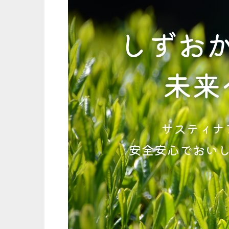
しずお
未来
サスティナ
安全安心でおい