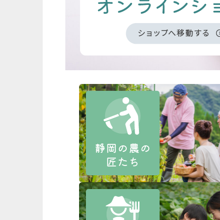
静岡の農の
匠たち