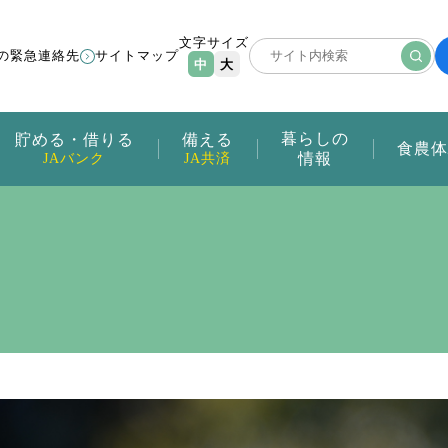
文字サイズ
の緊急連絡先
サイトマップ
中
大
暮らしの
貯める・借りる
備える
食農体
情報
JAバンク
JA共済