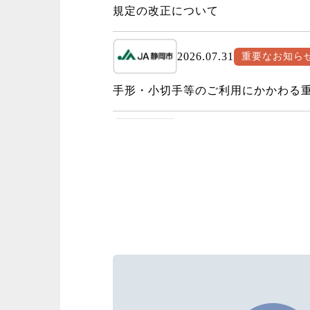
規定の改正について
2026.07.31
重要なお知ら
手形・小切手等のご利用にかかわる
2026.07.28
重要なお知ら
大里支店の電話復旧のお知らせ【7/28 
2026.07.27
じまんの農業
じまんの農業塾 販売体験 育てた野
2026.07.21
トピックス