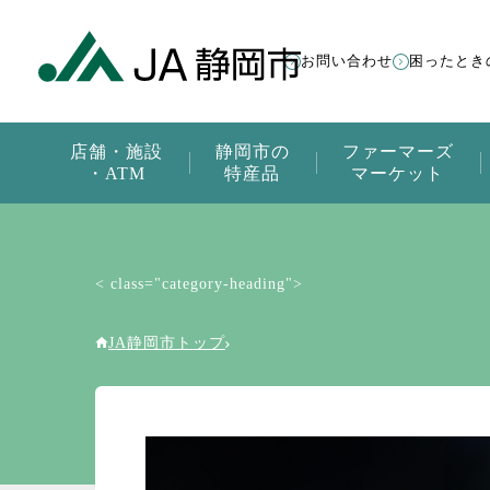
お問い合わせ
困ったとき
店舗・施設
静岡市の
ファーマーズ
・ATM
特産品
マーケット
< class="category-heading">
JA静岡市トップ