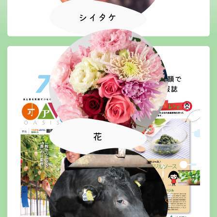
シイタケ
花