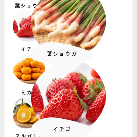
葉ショウガ
2026.07.06
トピックス
青壮年部
食農体験
千代田小 大豆播種体験 青壮年部東部支部
食育事業班
イチゴ
葉ショウガ
2026.06.29
トピックス
食農体験
茶どころ静岡で横浜市の小学生が手揉み体
験
ミカン
2026.06.29
重要なお知らせ
電気事故防止について(お願い)
イチゴ
スルガエレ