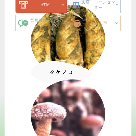
支店・ローンセン
ATM
ター
営農経済センタ
じまん市
ー
タケノコ