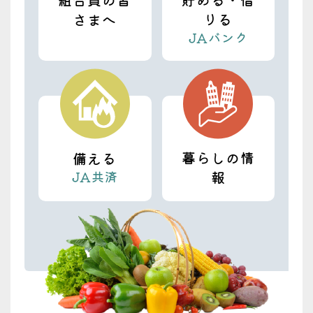
令和８年度 准組合員懇談会 開催
さまへ
りる
JAバンク
2026.07.15
プレスリリース
７／３１ 伝統技術の継承「静岡市手揉茶
品評会」
2026.07.15
暮らしの情
備える
プレスリリース
JA共済
報
７／２５ 「じまんの農業塾」販売体験
2026.07.15
重要なお知らせ
高松支店 建て替え工事のお知らせ
2026.07.10