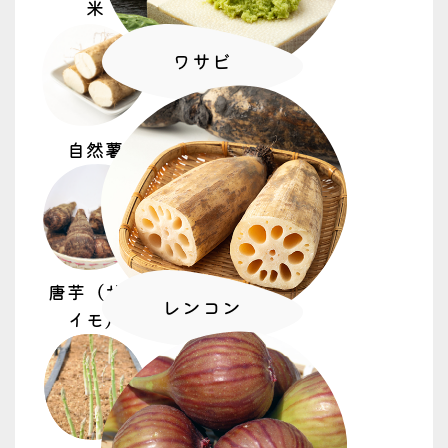
米
ワサビ
自然薯
唐芋（サト
レンコン
イモ）