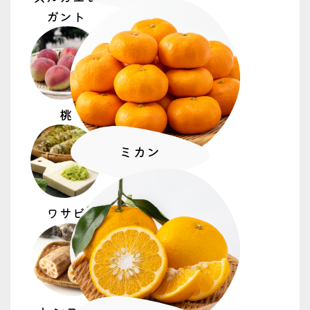
2026.06.29
ガント
プレスリリース
７／７ すっぱみかん目ぞろえ会
2026.06.29
プレスリリース
桃
７／６ ホオズキ鮮やか！お盆セット出荷
ピーク
ミカン
2026.06.26
トピックス
営農
ワサビ
バラ目揃え会 品質基準を共有