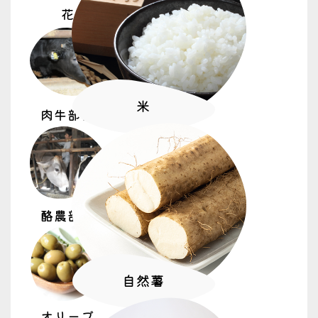
花
米
肉牛部会
酪農部会
自然薯
オリーブ