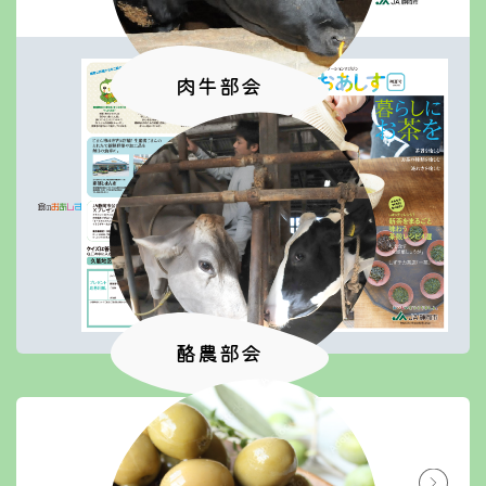
肉牛部会
酪農部会