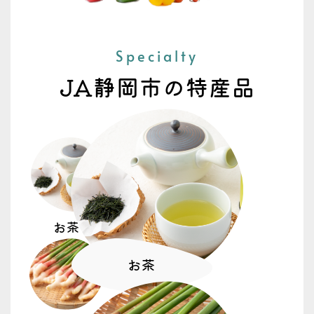
トピックス
重要なお知らせ
2026年度広報モニター募集中！
Specialty
2026.07.08
トピックス
女性部
JA静岡市の特産品
生活講座「消費者トラブル・特殊詐欺」開
催 女性部
2026.07.08
トピックス
「すっぱみかん」目揃え会 この酸っぱさ
が夏にいい！
お茶
2026.07.06
お茶
トピックス
豊作の”ホオズキ盆飾り” 藁科補完作物実
践部会（WHO）