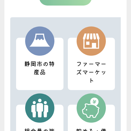
じまんの農業塾
トピックス
じまんの農業塾 販売体験 育てた野菜を
「売る」ことを学ぶ
2026.07.21
トピックス
キャンペーン
【10月限定】JA直売所ではJAカードのご利
用がおトク！
静岡市の特
ファーマー
産品
ズマーケッ
2026.07.17
ト
トピックス
営農
オクラの産地化を目指して ＪＡ静岡市初
の目ぞろえ会開催
2026.07.16
じまんの農業塾
トピックス
組合員の皆
貯める・借