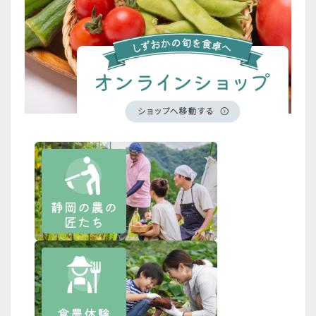
静岡の農の
匠たち
食農体験