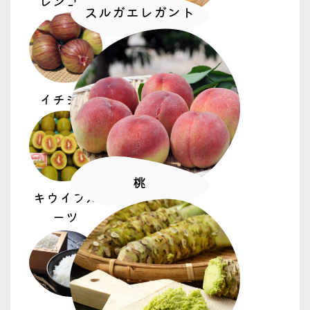
レンコン
スルガエレガント
イチジク
桃
キウイフル
ーツ