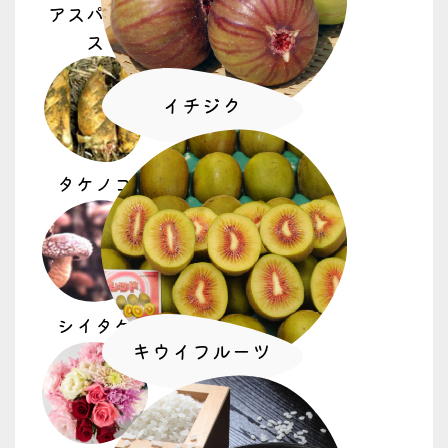
アスパラガ
ス
イチジク
タケノコ
シイタケ
キウイフルーツ