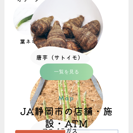
葉ネギ
唐芋（サトイモ）
一覧を見る
Map
JA静岡市の店舗・施
設・ATM
アスパラガス