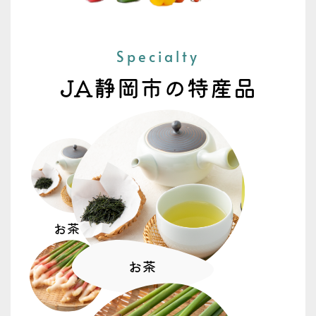
重要なお知らせ
高松支店 建て替え工事のお知らせ
Specialty
2026.07.08
トピックス
女性部
JA静岡市の特産品
生活講座「消費者トラブル・特殊詐欺」開
催 女性部
2026.07.08
トピックス
「すっぱみかん」目揃え会 この酸っぱさ
が夏にいい！
お茶
2026.07.06
お茶
トピックス
豊作の”ホオズキ盆飾り” 藁科補完作物実
践部会（WHO）