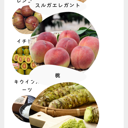
レンコン
スルガエレガント
イチジク
桃
キウイフル
ーツ