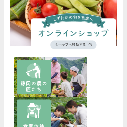
静岡の農の
匠たち
食農体験