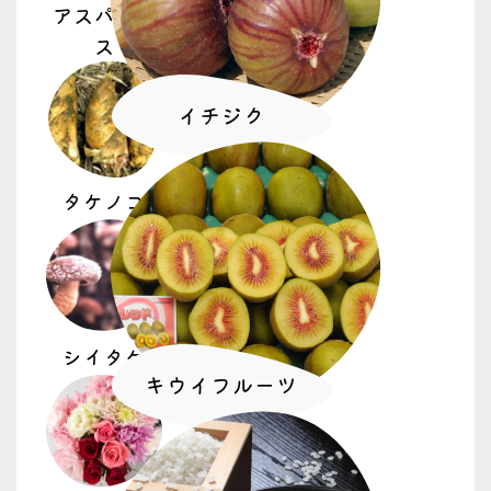
アスパラガ
ス
イチジク
タケノコ
シイタケ
キウイフルーツ