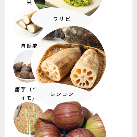
米
ワサビ
自然薯
唐芋（サト
レンコン
イモ）