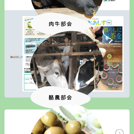
肉牛部会
酪農部会