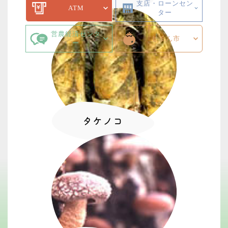
支店・ローンセン
ATM
ター
営農経済センタ
じまん市
ー
タケノコ