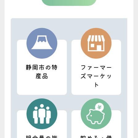
大里支店の電話復旧のお知らせ【7/28 8:00
更新】
2026.07.27
じまんの農業塾
トピックス
じまんの農業塾 販売体験 育てた野菜を
「売る」ことを学ぶ
静岡市の特
ファーマー
2026.07.21
産品
ズマーケッ
トピックス
キャンペーン
ト
【10月限定】JA直売所ではJAカードのご利
用がおトク！
2026.07.17
トピックス
営農
オクラの産地化を目指して ＪＡ静岡市初
組合員の皆
貯める・借