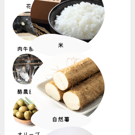
花
米
肉牛部会
酪農部会
自然薯
オリーブ