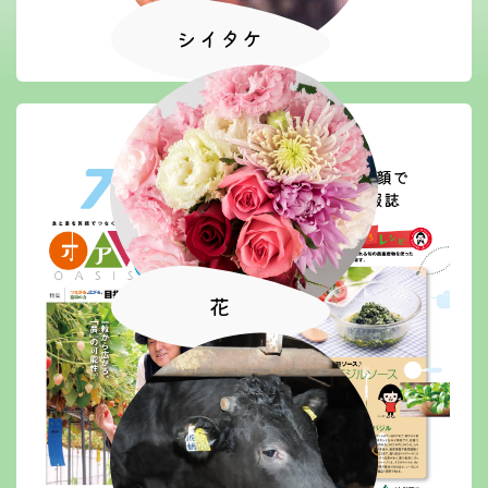
シイタケ
花