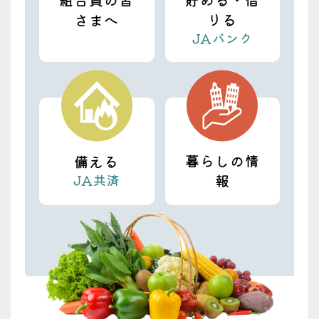
の目ぞろえ会開催
さまへ
りる
JAバンク
2026.07.16
じまんの農業塾
トピックス
令和８年度 准組合員懇談会 開催
2026.07.15
プレスリリース
暮らしの情
備える
７／３１ 伝統技術の継承「静岡市手揉茶
JA共済
報
品評会」
2026.07.15
プレスリリース
７／２５ 「じまんの農業塾」販売体験
2026.07.15