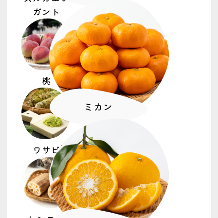
2026.06.29
ガント
プレスリリース
７／７ すっぱみかん目ぞろえ会
2026.06.29
プレスリリース
桃
７／６ ホオズキ鮮やか！お盆セット出荷
ピーク
ミカン
2026.06.26
トピックス
営農
ワサビ
バラ目揃え会 品質基準を共有