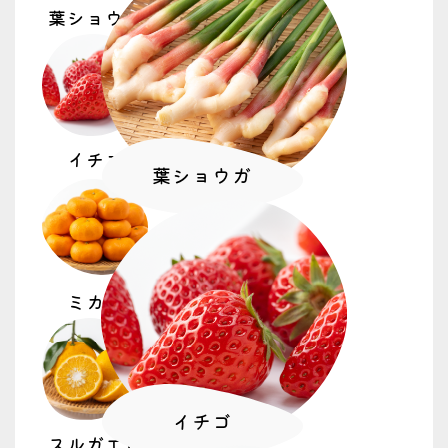
葉ショウガ
2026.07.06
トピックス
青壮年部
食農体験
千代田小 大豆播種体験 青壮年部東部支部
食育事業班
イチゴ
葉ショウガ
2026.06.29
トピックス
食農体験
茶どころ静岡で横浜市の小学生が手揉み体
験
ミカン
2026.06.29
重要なお知らせ
電気事故防止について(お願い)
イチゴ
スルガエレ