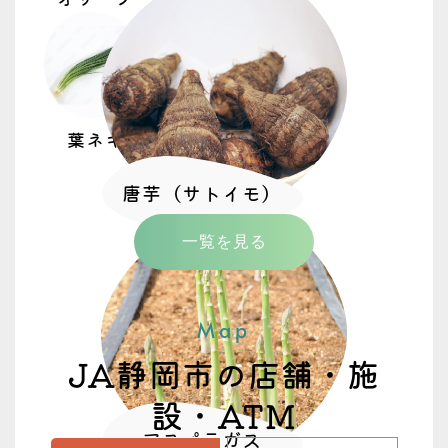
葉ネギ
唐芋（サトイモ）
一覧を見る
Map
JA静岡市の店舗・施
設・ATM
アスパラガス